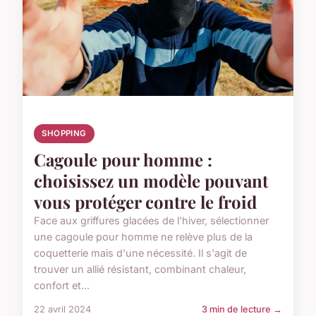
SHOPPING
Cagoule pour homme :
choisissez un modèle pouvant
vous protéger contre le froid
Face aux griffures glacées de l'hiver, sélectionner
une cagoule pour homme ne relève plus de la
coquetterie mais d'une nécessité. Il s'agit de
trouver un allié résistant, combinant chaleur,
confort et...
22 avril 2024
3 min de lecture →