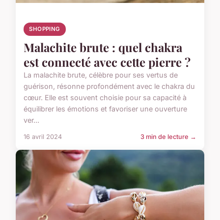
SHOPPING
Malachite brute : quel chakra
est connecté avec cette pierre ?
La malachite brute, célèbre pour ses vertus de
guérison, résonne profondément avec le chakra du
cœur. Elle est souvent choisie pour sa capacité à
équilibrer les émotions et favoriser une ouverture
ver...
16 avril 2024
3 min de lecture →