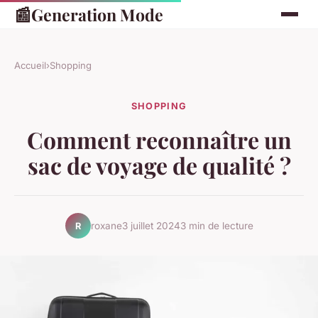
📰
Generation Mode
Accueil
›
Shopping
SHOPPING
Comment reconnaître un
sac de voyage de qualité ?
roxane
3 juillet 2024
3 min de lecture
R