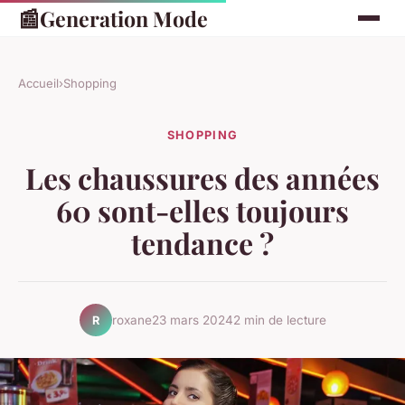
📰
Generation Mode
Accueil
›
Shopping
SHOPPING
Les chaussures des années
60 sont-elles toujours
tendance ?
roxane
23 mars 2024
2 min de lecture
R