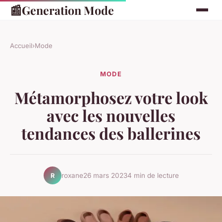
📰
Generation Mode
Accueil
›
Mode
MODE
Métamorphosez votre look
avec les nouvelles
tendances des ballerines
roxane
26 mars 2023
4 min de lecture
R