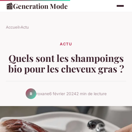
📰
Generation Mode
Accueil
›
Actu
ACTU
Quels sont les shampoings
bio pour les cheveux gras ?
roxane
6 février 2024
2 min de lecture
R