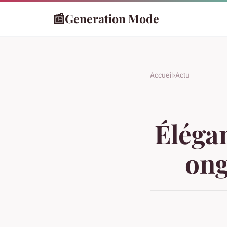
📰
Generation Mode
Accueil
›
Actu
Élégan
ong