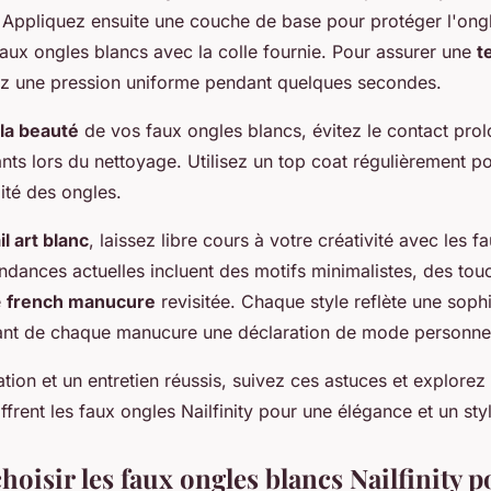
. Appliquez ensuite une couche de base pour protéger l'ong
faux ongles blancs avec la colle fournie. Pour assurer une
t
ez une pression uniforme pendant quelques secondes.
la beauté
de vos faux ongles blancs, évitez le contact pro
nts lors du nettoyage. Utilisez un top coat régulièrement p
idité des ongles.
il art blanc
, laissez libre cours à votre créativité avec les f
tendances actuelles incluent des motifs minimalistes, des to
e
french manucure
revisitée. Chaque style reflète une soph
aisant de chaque manucure une déclaration de mode personnel
tion et un entretien réussis, suivez ces astuces et explorez 
offrent les faux ongles Nailfinity pour une élégance et un styl
oisir les faux ongles blancs Nailfinity p