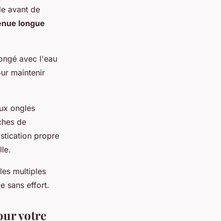
le avant de
enue longue
longé avec l'eau
our maintenir
aux ongles
uches de
istication propre
le.
les multiples
e sans effort.
our votre