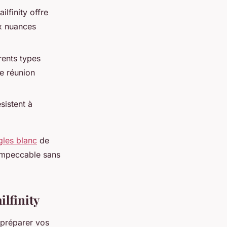
lfinity offre
ux nuances
rents types
e réunion
sistent à
gles blanc
de
 impeccable sans
lfinity
 préparer vos