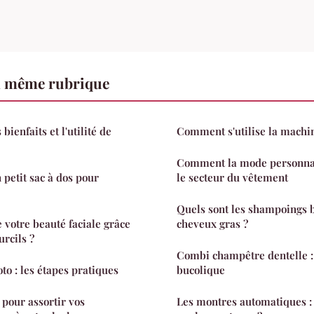
a même rubrique
 bienfaits et l'utilité de
Comment s'utilise la machin
Comment la mode personnal
 petit sac à dos pour
le secteur du vêtement
Quels sont les shampoings b
votre beauté faciale grâce
cheveux gras ?
urcils ?
Combi champêtre dentelle :
to : les étapes pratiques
bucolique
 pour assortir vos
Les montres automatiques :