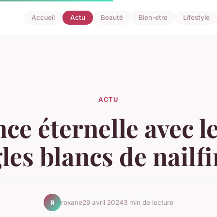
Accueil
Actu
Beauté
Bien-etre
Lifestyle
ACTU
ce éternelle avec l
les blancs de nailfi
roxane
29 avril 2024
3 min de lecture
R