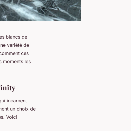
les blancs de
une variété de
z comment ces
os moments les
inity
ui incarnent
ment un choix de
s. Voici