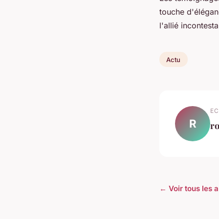
touche d'éléganc
l'allié incontes
Actu
EC
R
r
← Voir tous les a