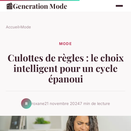
📰
Generation Mode
Accueil
›
Mode
MODE
Culottes de règles : le choix
intelligent pour un cycle
épanoui
roxane
21 novembre 2024
7 min de lecture
R