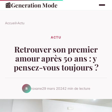
📰
Generation Mode
Accueil
›
Actu
ACTU
Retrouver son premier
amour après 50 ans : y
pensez-vous toujours ?
roxane
29 mars 2024
2 min de lecture
R