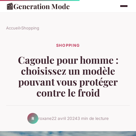
📰
Generation Mode
Accueil
›
Shopping
SHOPPING
Cagoule pour homme :
choisissez un modèle
pouvant vous protéger
contre le froid
roxane
22 avril 2024
3 min de lecture
R