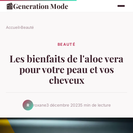
📰
Generation Mode
Accueil
›
Beauté
BEAUTÉ
Les bienfaits de l'aloe vera
pour votre peau et vos
cheveux
roxane
3 décembre 2023
5 min de lecture
R