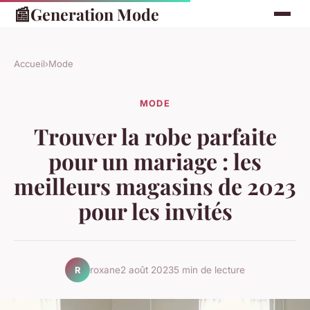
📰
Generation Mode
Accueil
›
Mode
MODE
Trouver la robe parfaite
pour un mariage : les
meilleurs magasins de 2023
pour les invités
roxane
2 août 2023
5 min de lecture
R